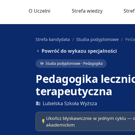
O Uczelni
Strefa wiedzy
Stre
Strefa kandydata
/
Studia podyplomowe
/
Peda
Powróć do wykazu specjalności
Studia podyplomowe · Pedagogika
Pedagogika leczni
terapeutyczna
Lubelska Szkoła Wyższa
Ukończ błyskawicznie w jednym cyklu — 
akademickim