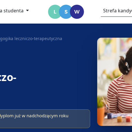
fa studenta
Strefa kand
gogika leczniczo-terapeutyczna
czo-
dyplom już w nadchodzącym roku