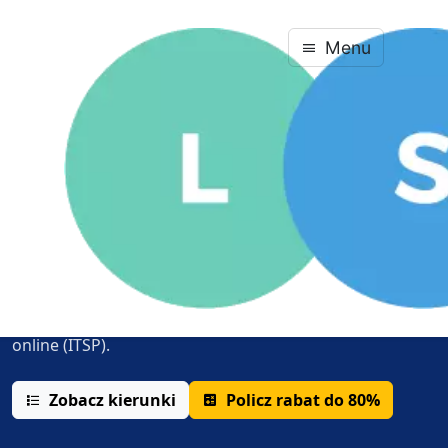
Menu
Powróć
Strefa kandydata · Pedagogika
Studia podyplomowe
Trzysemestralne studia kwalifikacyjne i
niekwalifikacyjne dla nauczycieli, pracowników oświaty i
służb mundurowych — w formie stacjonarnej oraz
online (ITSP).
Zobacz kierunki
Policz rabat do 80%