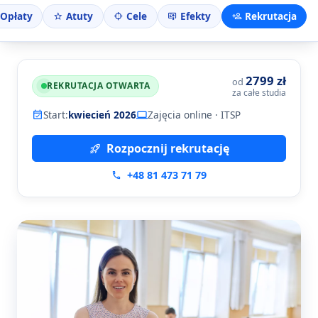
Opłaty
Atuty
Cele
Efekty
Rekrutacja
2799 zł
od
REKRUTACJA OTWARTA
za całe studia
Start:
kwiecień 2026
Zajęcia online · ITSP
Rozpocznij rekrutację
+48 81 473 71 79