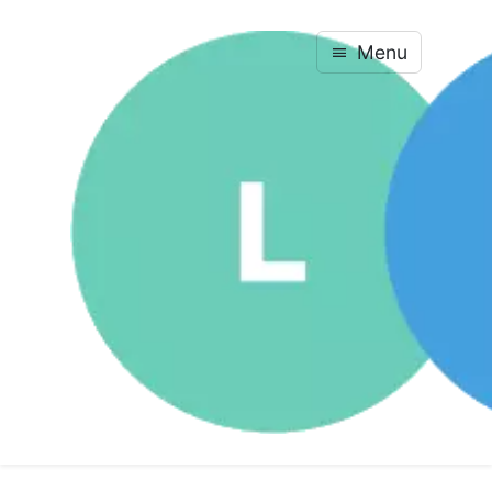
Menu
Powróć do wykazu specjalności
Studia podyplomowe · Pedagogika
Pedagogika opiekuńczo-
wychowawcza
Ukończ błyskawicznie w jednym cyklu — dyplom
już w nadchodzącym roku akademickim