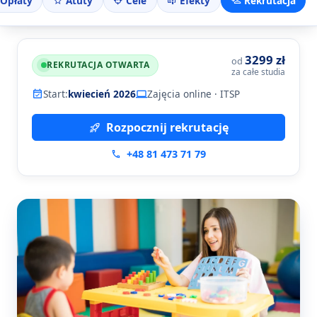
Opłaty
Atuty
Cele
Efekty
Rekrutacja
3299 zł
od
REKRUTACJA OTWARTA
za całe studia
Start:
kwiecień 2026
Zajęcia online · ITSP
Rozpocznij rekrutację
+48 81 473 71 79