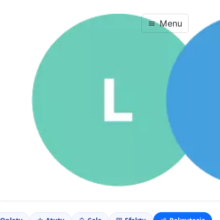
Menu
Powróć do wykazu specjalności
Studia podyplomowe · Pedagogika
Pedagogika specjalna
Ukończ błyskawicznie w jednym cyklu — dyplom
już w nadchodzącym roku akademickim