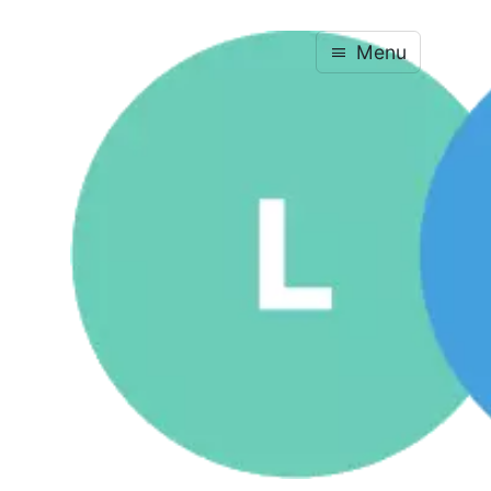
Menu
Powróć do wykazu specjalności
Studia podyplomowe · Pedagogika
Wczesnoszkolne nauczanie
języka angielskiego
Ukończ błyskawicznie w jednym cyklu — dyplom
już w nadchodzącym roku akademickim