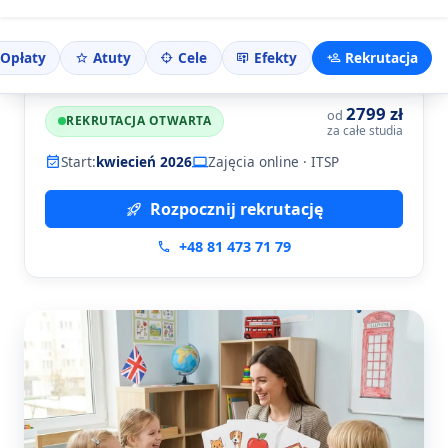
Opłaty
Atuty
Cele
Efekty
Rekrutacja
2799 zł
od
REKRUTACJA OTWARTA
za całe studia
Start:
kwiecień 2026
Zajęcia online · ITSP
Rozpocznij rekrutację
+48 81 473 71 79