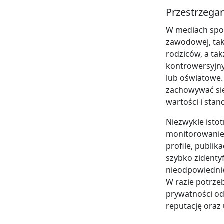
Przestrzega
W mediach społ
zawodowej, tak
rodziców, a ta
kontrowersyjny
lub oświatowe.
zachowywać si
wartości i sta
Niezwykle isto
monitorowanie
profile, publi
szybko zidenty
nieodpowiednie
W razie potrze
prywatności o
reputację oraz 