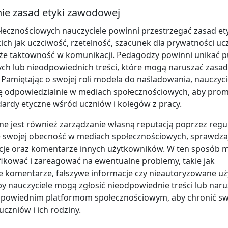
nie zasad etyki zawodowej
ecznościowych nauczyciele powinni przestrzegać zasad et
ich jak uczciwość, rzetelność, szacunek dla prywatności uc
kże taktowność w komunikacji. Pedagodzy powinni unikać 
ch lub nieodpowiednich treści, które mogą naruszać zasad
 Pamiętając o swojej roli modela do naśladowania, nauczyc
ę odpowiedzialnie w mediach społecznościowych, aby pro
ndardy etyczne wśród uczniów i kolegów z pracy.
tne jest również zarządzanie własną reputacją poprzez regu
 swojej obecność w mediach społecznościowych, sprawdza
kacje oraz komentarze innych użytkowników. W ten sposób 
fikować i zareagować na ewentualne problemy, takie jak
 komentarze, fałszywe informacje czy nieautoryzowane użyc
by nauczyciele mogą zgłosić nieodpowiednie treści lub naru
dpowiednim platformom społecznościowym, aby chronić sw
uczniów i ich rodziny.