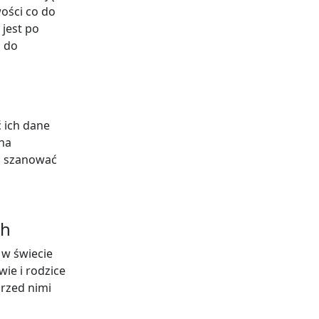
wości co do
 jest po
o do
ć ich dane
 na
ż szanować
ch
 w świecie
ie i rodzice
rzed nimi