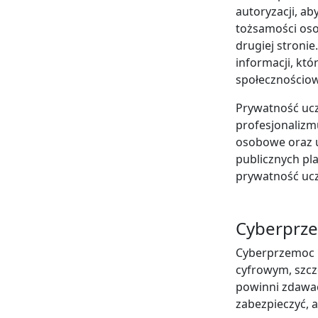
autoryzacji, ab
tożsamości oso
drugiej stroni
informacji, kt
społecznościo
Prywatność ucz
profesjonalizmu
osobowe oraz u
publicznych pl
prywatność uczn
Cyberprze
Cyberprzemoc i 
cyfrowym, szcz
powinni zdawać
zabezpieczyć, a