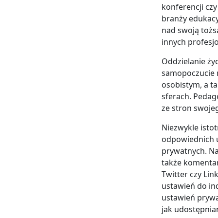
konferencji cz
branży edukacyj
nad swoją tożs
innych profesjo
Oddzielanie ż
samopoczucie 
osobistym, a t
sferach. Pedag
ze stron swoje
Niezwykle istot
odpowiednich u
prywatnych. Na
także komentar
Twitter czy Li
ustawień do in
ustawień prywa
jak udostępni