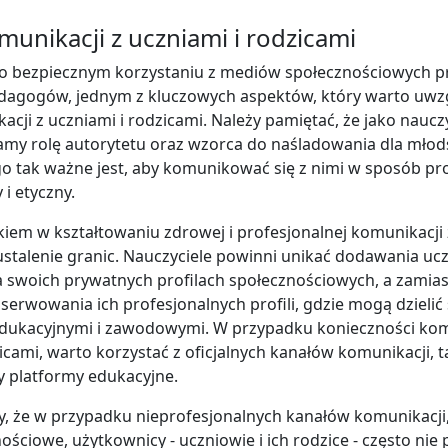
unikacji z uczniami i rodzicami
o bezpiecznym korzystaniu z mediów społecznościowych p
pedagogów, jednym z kluczowych aspektów, który warto uwzg
cji z uczniami i rodzicami. Należy pamiętać, że jako nauczy
my rolę autorytetu oraz wzorca do naśladowania dla młod
go tak ważne jest, aby komunikować się z nimi w sposób pro
i etyczny.
iem w kształtowaniu zdrowej i profesjonalnej komunikacji 
 ustalenie granic. Nauczyciele powinni unikać dodawania uc
 swoich prywatnych profilach społecznościowych, a zamias
erwowania ich profesjonalnych profili, gdzie mogą dzielić 
dukacyjnymi i zawodowymi. W przypadku konieczności kom
icami, warto korzystać z oficjalnych kanałów komunikacji, ta
zy platformy edukacyjne.
y, że w przypadku nieprofesjonalnych kanałów komunikacji,
ściowe, użytkownicy - uczniowie i ich rodzice - często nie