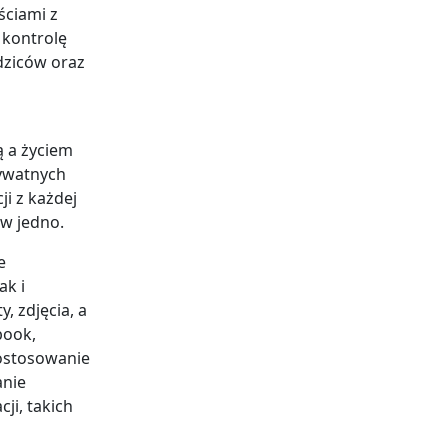
ściami z
 kontrolę
dziców oraz
 a życiem
rywatnych
i z każdej
 w jedno.
e
ak i
, zdjęcia, a
book,
dostosowanie
anie
ji, takich