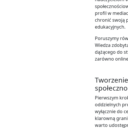
społecznościow
profil w media
chronić swoją 
edukacyjnych.
Poruszymy równ
Wiedza zdobyta
dążącego do st
zarówno online, 
Tworzenie
społeczno
Pierwszym krok
oddzielnych pr
wyłącznie do c
klarowną gran
warto udostępn