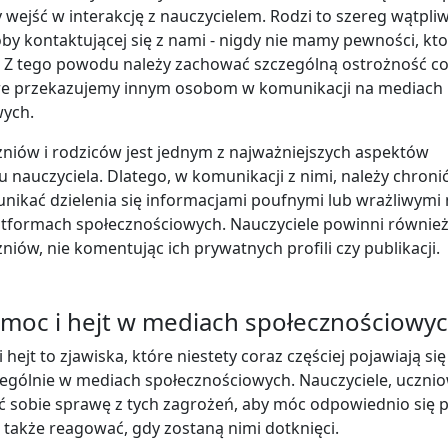
y wejść w interakcję z nauczycielem. Rodzi to szereg wątpli
by kontaktującej się z nami - nigdy nie mamy pewności, kto
e. Z tego powodu należy zachować szczególną ostrożność c
óre przekazujemy innym osobom w komunikacji na mediach
wych.
niów i rodziców jest jednym z najważniejszych aspektów
 nauczyciela. Dlatego, w komunikacji z nimi, należy chroni
nikać dzielenia się informacjami poufnymi lub wrażliwymi
atformach społecznościowych. Nauczyciele powinni równie
iów, nie komentując ich prywatnych profili czy publikacji.
moc i hejt w mediach społecznościowy
hejt to zjawiska, które niestety coraz częściej pojawiają się
ególnie w mediach społecznościowych. Nauczyciele, uczniow
 sobie sprawę z tych zagrożeń, aby móc odpowiednio się p
 także reagować, gdy zostaną nimi dotknięci.