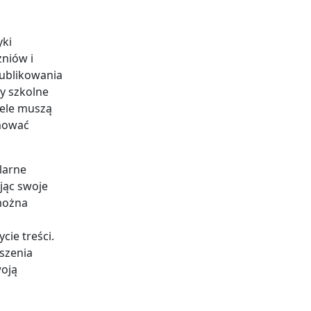
yki
zniów i
publikowania
y szkolne
iele muszą
mować
larne
jąc swoje
można
ie treści.
szenia
oją