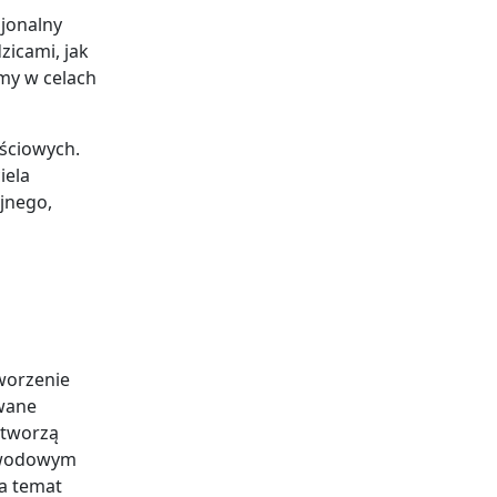
sjonalny
zicami, jak
my w celach
ściowych.
iela
jnego,
tworzenie
ywane
stworzą
zawodowym
na temat