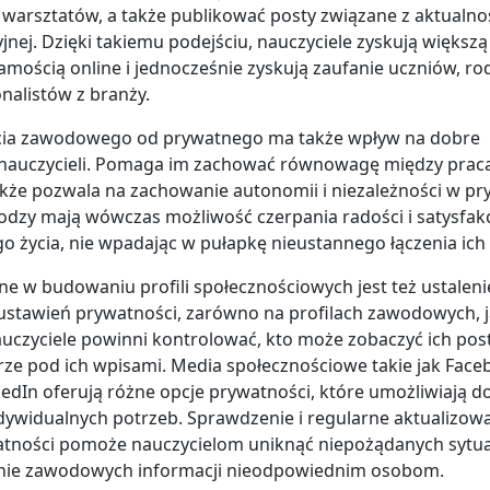
y warsztatów, a także publikować posty związane z aktualno
nej. Dzięki takiemu podejściu, nauczyciele zyskują większą
amością online i jednocześnie zyskują zaufanie uczniów, ro
nalistów z branży.
ycia zawodowego od prywatnego ma także wpływ na dobre
nauczycieli. Pomaga im zachować równowagę między pracą
akże pozwala na zachowanie autonomii i niezależności w p
odzy mają wówczas możliwość czerpania radości i satysfakcj
go życia, nie wpadając w pułapkę nieustannego łączenia ich
ne w budowaniu profili społecznościowych jest też ustaleni
stawień prywatności, zarówno na profilach zawodowych, j
uczyciele powinni kontrolować, kto może zobaczyć ich posty
ze pod ich wpisami. Media społecznościowe takie jak Face
nkedIn oferują różne opcje prywatności, które umożliwiają 
dywidualnych potrzeb. Sprawdzenie i regularne aktualizow
tności pomoże nauczycielom uniknąć niepożądanych sytuac
anie zawodowych informacji nieodpowiednim osobom.