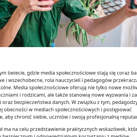
zym świecie, gdzie media społecznościowe stają się coraz ba
 i wszechobecne, rola nauczycieli i pedagogów przekracz
olne. Media społecznościowe oferują nie tylko nowe możli
uczniami i rodzicami, ale także stanowią nowe wyzwania i z
i oraz bezpieczeństwa danych. W związku z tym, pedagodz
ej obecności w mediach społecznościowych i postępować
, aby chronić siebie, uczniów i swoją profesjonalną reputac
kuł ma na celu przedstawienie praktycznych wskazówek, kt
w bezpiecznym i odpowiedzialnym korzystaniu z mediów