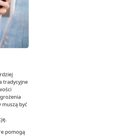
rdziej
a tradycyjne
wości
agrożenia
y muszą być
ję.
óre pomogą