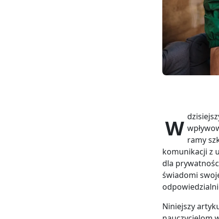
dzisiejs
W
wpływowe
ramy szk
komunikacji z 
dla prywatnośc
świadomi swoj
odpowiedzialnie
Niniejszy arty
nauczycielom 