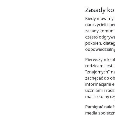
Zasady kom
Kiedy mówimy 
nauczycieli i 
zasady komunika
często odgrywa
pokoleń, dlate
odpowiedzialny 
Pierwszym krok
rodzicami jest
"znajomych" na
zachęcać do obs
informacjami e
uczniami i rodz
mail szkolny c
Pamiętać należ
media społeczno