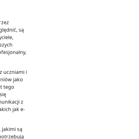
rzez
lędnić, są
ciele,
szych
fesjonalny,
z uczniami i
zniów jako
t tego
się
unikacji z
kich jak e-
 jakimi są
 potrzebują