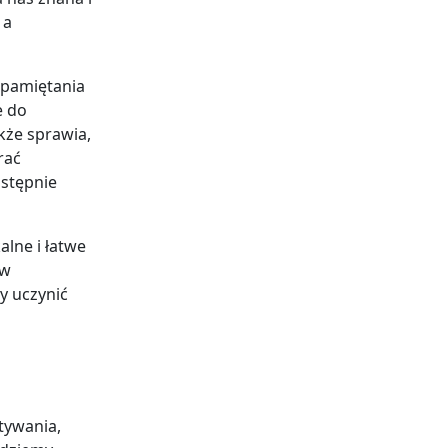
 a
apamiętania
e do
akże sprawia,
rać
astępnie
lne i łatwe
 w
y uczynić
tywania,