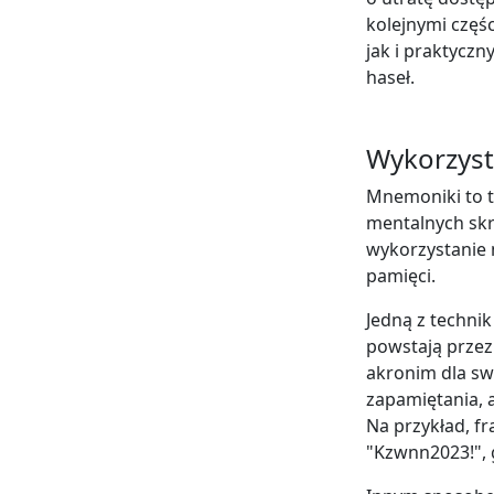
kolejnymi częś
jak i praktyc
haseł.
Wykorzyst
Mnemoniki to t
mentalnych skr
wykorzystanie
pamięci.
Jedną z techni
powstają przez 
akronim dla swo
zapamiętania, a
Na przykład, f
"Kzwnn2023!", 