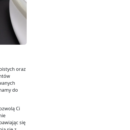
bistych oraz
entów
owanych
 mamy do
ozwolą Ci
nie
awiając się
a się z