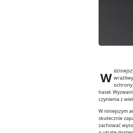
dzisiejs
W
wrażliwy
ochrony 
haseł. Wyzwani
czynienia z wi
W niniejszym a
skutecznie zapa
zachować wysok
o utratę dostę