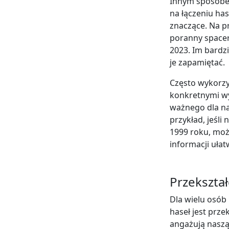
Innym sposobe
na łączeniu has
znaczące. Na p
poranny spacer
2023. Im bardzi
je zapamiętać.
Często wykorzy
konkretnymi wy
ważnego dla na
przykład, jeśli
1999 roku, moż
informacji ułat
Przekształ
Dla wielu osób
haseł jest prze
angażują naszą