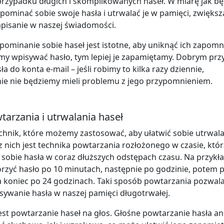
przypadku długich i skomplikowanych haseł. W miarę jak b
ypominać sobie swoje hasła i utrwalać je w pamięci, zwięks
apisanie w naszej świadomości.
pominanie sobie haseł jest istotne, aby uniknąć ich zapomn
emy wpisywać hasło, tym lepiej je zapamiętamy. Dobrym prz
a do konta e-mail – jeśli robimy to kilka razy dziennie,
e nie będziemy mieli problemu z jego przypomnieniem.
tarzania i utrwalania haseł
technik, które możemy zastosować, aby ułatwić sobie utrwal
z nich jest technika powtarzania rozłożonego w czasie, któ
sobie hasła w coraz dłuższych odstępach czasu. Na przyk
rzyć hasło po 10 minutach, następnie po godzinie, potem 
a koniec po 24 godzinach. Taki sposób powtarzania pozwal
sywanie hasła w naszej pamięci długotrwałej.
jest powtarzanie haseł na głos. Głośne powtarzanie hasła a