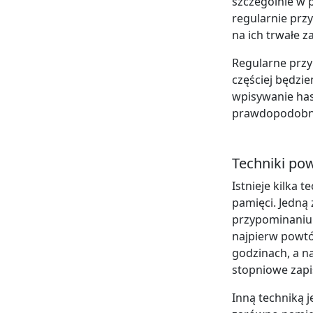
szczególnie w 
regularnie prz
na ich trwałe z
Regularne przy
częściej będzi
wpisywanie hasł
prawdopodobni
Techniki pow
Istnieje kilka 
pamięci. Jedną 
przypominaniu 
najpierw powtó
godzinach, a n
stopniowe zapi
Inną techniką 