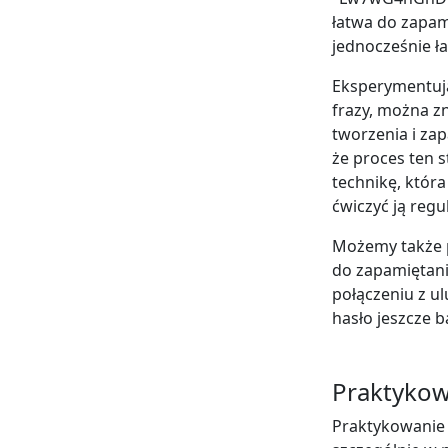
łatwa do zapami
jednocześnie ł
Eksperymentują
frazy, można zn
tworzenia i zap
że proces ten s
technikę, która
ćwiczyć ją reg
Możemy także p
do zapamiętan
połączeniu z u
hasło jeszcze b
Praktykow
Praktykowanie 