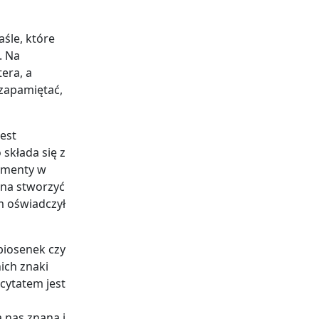
śle, które
. Na
era, a
zapamiętać,
est
składa się z
lementy w
żna stworzyć
m oświadczył
piosenek czy
ich znaki
 cytatem jest
a nas znana i