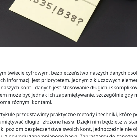
zym świecie cyfrowym, bezpieczeństwo naszych danych oso
ch informacji jest priorytetem. Jednym z kluczowych elem
naszych kont i danych jest stosowanie długich i skomplik
em może być jednak ich zapamiętywanie, szczególnie gdy
eloma różnymi kontami.
rtykule przedstawimy praktyczne metody i techniki, które p
miętywać długie i złożone hasła. Dzięki nim będziesz w sta
i poziom bezpieczeństwa swoich kont, jednocześnie nie ob
pu z powodu zapomnianego hasła. Zapraszamy do zapoznani