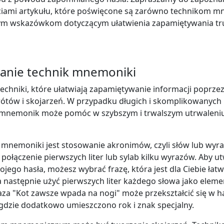
ciami artykułu, które poświęcone są zarówno technikom m
znym wskazówkom dotyczącym ułatwienia zapamiętywania t
anie technik mnemoniki
echniki, które ułatwiają zapamiętywanie informacji poprze
ótów i skojarzeń. W przypadku długich i skomplikowanych 
 mnemonik może pomóc w szybszym i trwalszym utrwaleniu
k mnemoniki jest stosowanie akronimów, czyli słów lub wyra
połączenie pierwszych liter lub sylab kilku wyrazów. Aby u
jego hasła, możesz wybrać frazę, która jest dla Ciebie łat
 następnie użyć pierwszych liter każdego słowa jako eleme
raza "Kot zawsze wpada na nogi" może przekształcić się w h
gdzie dodatkowo umieszczono rok i znak specjalny.