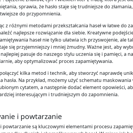
ętania, sprawia, że hasło staje się trudniejsze do złamania,
atwiejsze do przypomnienia.
c z różnymi metodami przekształcania haseł w łatwe do z
aleźć najlepsze rozwiązanie dla siebie. Kreatywne podejści
amiętywania haseł nie tylko ułatwia ich przyswojenie, ale t
taje się przyjemniejszy i mniej żmudny. Ważne jest, aby wyb
 najlepiej pasuje do naszego stylu uczenia się i pamięci, a n
ularnie, aby optymalizować proces zapamiętywania.
ołączyć kilka metod i technik, aby stworzyć naprawdę unika
ia hasła. Na przykład, możemy użyć schematu maskowania
lubionym cytatem, a następnie dodać element opowieści, ab
ardziej interesującym i trudniejszym do zapomnienia.
anie i powtarzanie
i powtarzanie są kluczowymi elementami procesu zapamię