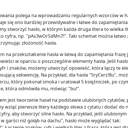
wania polega na wprowadzaniu regularnych wzorców w ha
taje się ono bardziej przewidywalne i łatwe do zapamiętania
y stworzyć hasło, w którym każda druga litera to wielka lit
to cyfra, np. "pAs3wOr5dMn7!". Taki schemat można łatwo 
trzymując złożoność hasła.
 na przekształcenie hasła w łatwą do zapamiętania frazę j
eści w oparciu o poszczególne elementy hasła. Jeśli hasło 
cyfr i znaków, możemy utworzyć opowieść, która łączy te e
resującą sekwencję. Na przykład, dla hasła "5ryCerz!8u", mo
erzu, który pokonał smoka i uratował 5 księżniczek, po czy
zce, która odmówiła mu, mówiąc "bu!".
em jest tworzenie haseł na podstawie ulubionych cytatów, 
 wziąć pierwsze litery każdego słowa z cytatu i dodać do n
cyfry, aby stworzyć silne hasło. Na przykład, jeśli ulubionym
 w garści niż gołąb na dachu", hasło może wyglądać tak:
Łączenie znaków, cyfr i wielkich liter z frazą, która jest dl