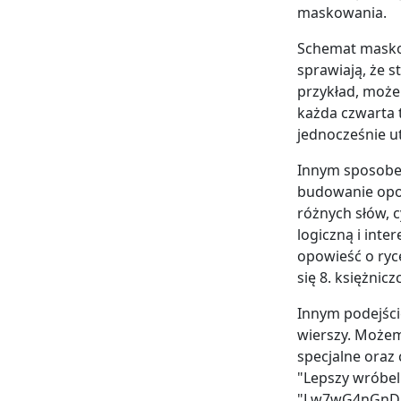
maskowania.
Schemat masko
sprawiają, że s
przykład, możem
każda czwarta 
jednocześnie u
Innym sposobem
budowanie opowi
różnych słów, 
logiczną i inte
opowieść o ryc
się 8. księżnic
Innym podejści
wierszy. Możemy
specjalne oraz 
"Lepszy wróbel
"Lw7wG4nGnD!". 