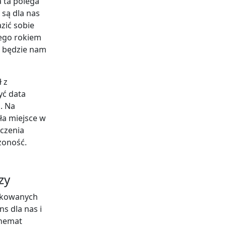
 ta polega
 są dla nas
zić sobie
ego rokiem
ej będzie nam
 z
yć data
. Na
ła miejsce w
czenia
żoność.
zy
likowanych
ns dla nas i
chemat