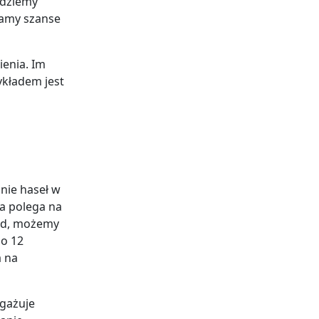
ędziemy
zamy szanse
ienia. Im
ykładem jest
anie haseł w
ra polega na
ład, możemy
po 12
a na
ngażuje