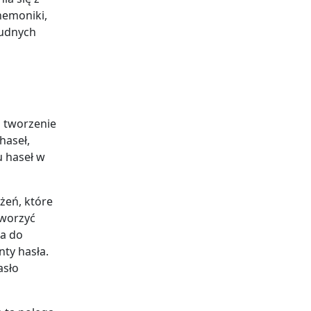
nemoniki,
rudnych
z tworzenie
haseł,
 haseł w
żeń, które
tworzyć
wa do
nty hasła.
asło