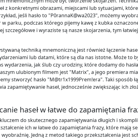
m mnemonicznym może być tworzenie skojarzeń. Technika
eł z konkretnymi obrazami, miejscami lub sytuacjami, które
rzykład, jeśli hasło to "P0rannaK@wa2023", możemy wyobra
 w parku, podczas którego pijemy kawę z kubka oznaczon
ej szczegółowe i wyraziste są nasze skojarzenia, tym łatwi
stywaną techniką mnemoniczną jest również łączenie haseł
darzeniami lub datami, które są dla nas istotne. Może to b
s wydarzenia, jak ślub czy urodziny, które dodamy do hasła
 naszym ulubionym filmem jest "Matrix", a jego premiera mia
emy stworzyć hasło "M@tr1x1999Prem!era". Taki sposób łą
wia zapamiętywanie haseł, jednocześnie zwiększając ich zło
canie haseł w łatwe do zapamiętania fra
 kluczem do skutecznego zapamiętywania długich i skomp
kształcenie ich w łatwe do zapamiętania frazy, które mają se
 wyobraźnię. Jedną z metod takiego przekształcenia jest s